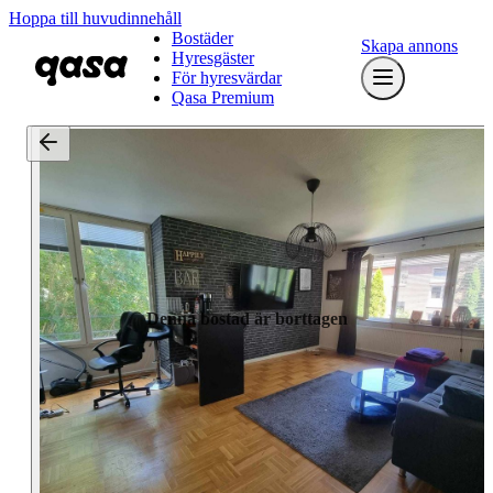
Hoppa till huvudinnehåll
Bostäder
Skapa annons
Hyresgäster
För hyresvärdar
Qasa Premium
Denna bostad är borttagen