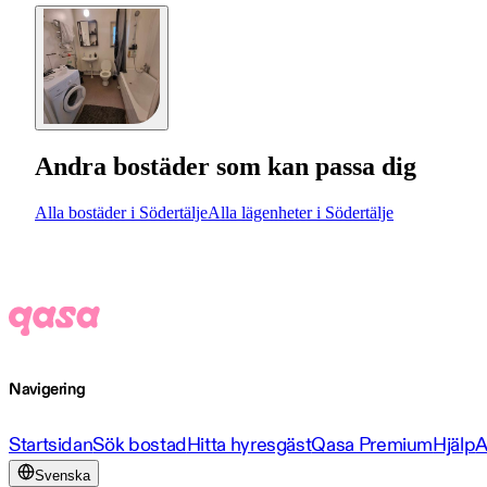
Andra bostäder som kan passa dig
Alla bostäder i Södertälje
Alla lägenheter i Södertälje
Navigering
Startsidan
Sök bostad
Hitta hyresgäst
Qasa Premium
Hjälp
A
Svenska