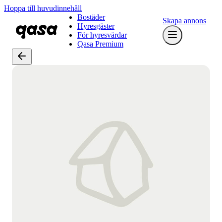
Hoppa till huvudinnehåll
Bostäder
Skapa annons
Hyresgäster
För hyresvärdar
Qasa Premium