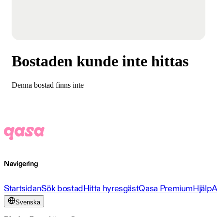
Bostaden kunde inte hittas
Denna bostad finns inte
Navigering
Startsidan
Sök bostad
Hitta hyresgäst
Qasa Premium
Hjälp
A
Svenska