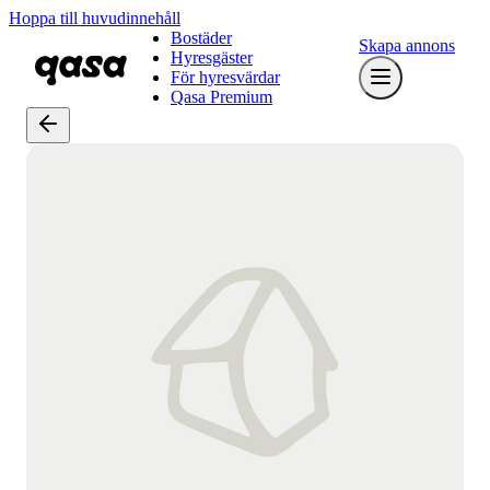
Hoppa till huvudinnehåll
Bostäder
Skapa annons
Hyresgäster
För hyresvärdar
Qasa Premium