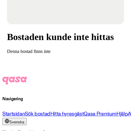
Bostaden kunde inte hittas
Denna bostad finns inte
Navigering
Startsidan
Sök bostad
Hitta hyresgäst
Qasa Premium
Hjälp
A
Svenska