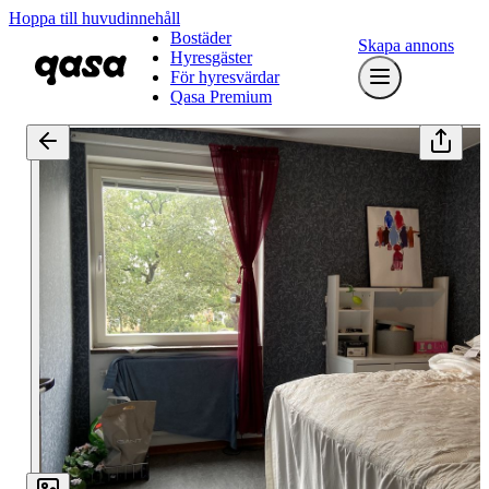
Hoppa till huvudinnehåll
Bostäder
Skapa annons
Hyresgäster
För hyresvärdar
Qasa Premium