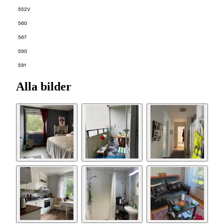
552V
560
567
590
591
Alla bilder