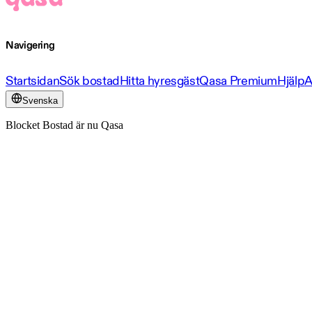
Navigering
Startsidan
Sök bostad
Hitta hyresgäst
Qasa Premium
Hjälp
A
Svenska
Blocket Bostad är nu Qasa