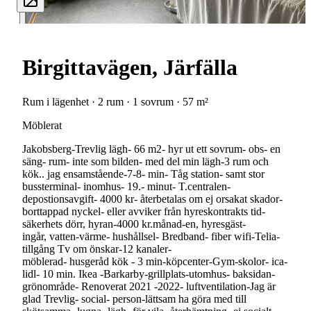
Birgittavägen, Järfälla
Rum i lägenhet · 2 rum · 1 sovrum · 57 m²
Möblerat
Jakobsberg-Trevlig lägh- 66 m2- hyr ut ett sovrum- obs- en
säng- rum- inte som bilden- med del min lägh-3 rum och
kök.. jag ensamstående-7-8- min- Tåg station- samt stor
bussterminal- inomhus- 19.- minut- T.centralen-
depostionsavgift- 4000 kr- återbetalas om ej orsakat skador-
borttappad nyckel- eller avviker från hyreskontrakts tid-
säkerhets dörr, hyran-4000 kr.månad-en, hyresgäst-
ingår, vatten-värme- hushållsel- Bredband- fiber wifi-Telia-
tillgång Tv om önskar-12 kanaler-
möblerad- husgeråd kök - 3 min-köpcenter-Gym-skolor- ica-
lidl- 10 min. Ikea -Barkarby-grillplats-utomhus- baksidan-
grönområde- Renoverat 2021 -2022- luftventilation-Jag är
glad Trevlig- social- person-lättsam ha göra med till