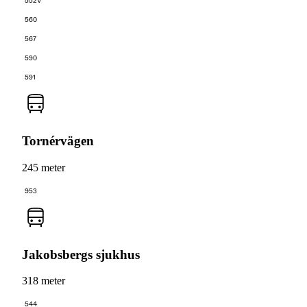
552V
560
567
590
591
Tornérvägen
245 meter
953
Jakobsbergs sjukhus
318 meter
544