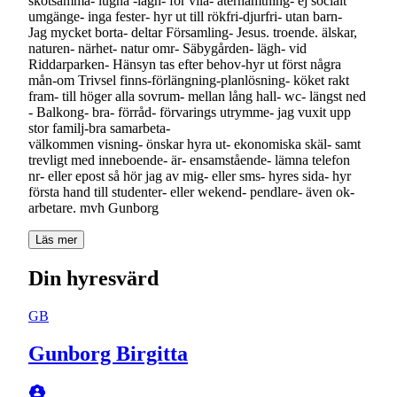
skötsamma- lugna -lägh- för vila- återhämtning- ej socialt
umgänge- inga fester- hyr ut till rökfri-djurfri- utan barn-
Jag mycket borta- deltar Församling- Jesus. troende. älskar,
naturen- närhet- natur omr- Säbygården- lägh- vid
Riddarparken- Hänsyn tas efter behov-hyr ut först några
mån-om Trivsel finns-förlängning-planlösning- köket rakt
fram- till höger alla sovrum- mellan lång hall- wc- längst ned
- Balkong- bra- förråd- förvarings utrymme- jag vuxit upp
stor familj-bra samarbeta-
välkommen visning- önskar hyra ut- ekonomiska skäl- samt
trevligt med inneboende- är- ensamstående- lämna telefon
nr- eller epost så hör jag av mig- eller sms- hyres sida- hyr
första hand till studenter- eller wekend- pendlare- även ok-
arbetare. mvh Gunborg
Läs mer
Din hyresvärd
GB
Gunborg Birgitta