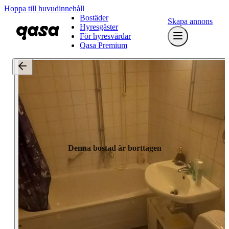
Hoppa till huvudinnehåll
Bostäder
Skapa annons
Hyresgäster
För hyresvärdar
Qasa Premium
Denna bostad är borttagen