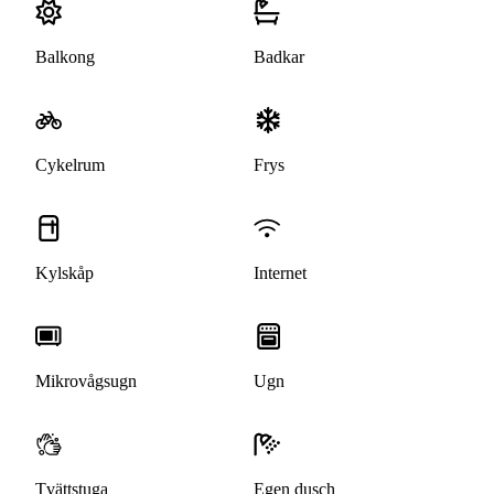
Balkong
Badkar
Cykelrum
Frys
Kylskåp
Internet
Mikrovågsugn
Ugn
Tvättstuga
Egen dusch