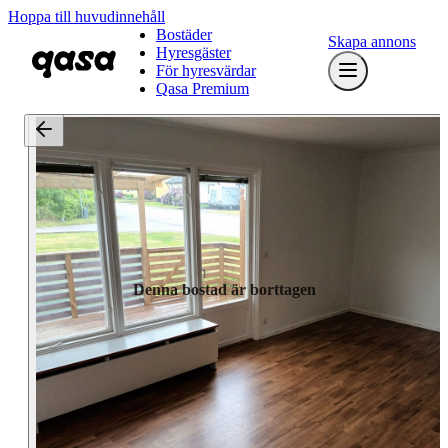
Hoppa till huvudinnehåll
Bostäder
Skapa annons
Hyresgäster
För hyresvärdar
Qasa Premium
Denna bostad är borttagen