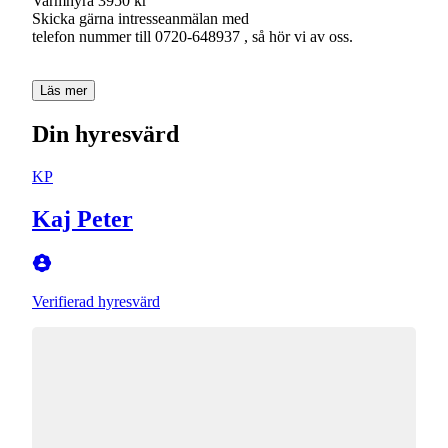
Varmhyra 3950 kr
Skicka gärna intresseanmälan med
telefon nummer till 0720-648937 , så hör vi av oss.
Läs mer
Din hyresvärd
KP
Kaj Peter
Verifierad hyresvärd