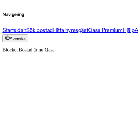
Navigering
Startsidan
Sök bostad
Hitta hyresgäst
Qasa Premium
Hjälp
A
Svenska
Blocket Bostad är nu Qasa