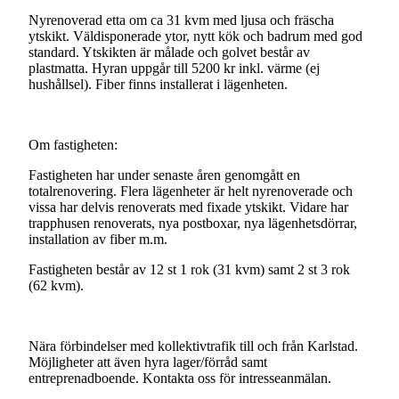
Nyrenoverad
etta
om
ca
31
kvm
med
ljusa
och
fräscha
ytskikt.
Väldisponerade
ytor,
nytt
kök
och
badrum
med
god
standard.
Ytskikten
är
målade
och
golvet
består
av
plastmatta.
Hyran
uppgår
till
5200
kr
inkl.
värme
(ej
hushållsel).
Fiber
finns
installerat
i
lägenheten.
Om
fastigheten:
Fastigheten
har
under
senaste
åren
genomgått
en
totalrenovering.
Flera
lägenheter
är
helt
nyrenoverade
och
vissa
har
delvis
renoverats
med
fixade
ytskikt.
Vidare
har
trapphusen
renoverats,
nya
postboxar,
nya
lägenhetsdörrar,
installation
av
fiber
m.m.
Fastigheten
består
av
12
st
1
rok
(31
kvm)
samt
2
st
3
rok
(62
kvm).
Nära
förbindelser
med
kollektivtrafik
till
och
från
Karlstad.
Möjligheter
att
även
hyra
lager/förråd
samt
entreprenadboende.
Kontakta
oss
för
intresseanmälan.