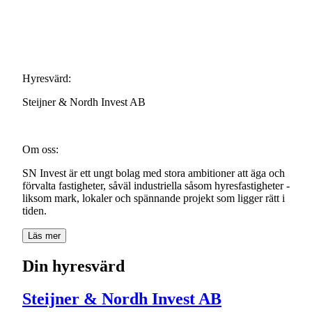
Hyresvärd:
Steijner
&
Nordh
Invest
AB
Om
oss:
SN
Invest
är
ett
ungt
bolag
med
stora
ambitioner
att
äga
och
förvalta
fastigheter,
såväl
industriella
såsom
hyresfastigheter
-
liksom
mark,
lokaler
och
spännande
projekt
som
ligger
rätt
i
tiden.
Läs mer
Din hyresvärd
Steijner & Nordh Invest AB