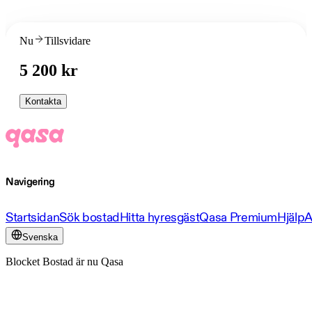
Nu
Tillsvidare
5 200 kr
Kontakta
Navigering
Startsidan
Sök bostad
Hitta hyresgäst
Qasa Premium
Hjälp
A
Svenska
Blocket Bostad är nu Qasa