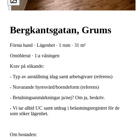
Bergkantsgatan, Grums
Första hand · Lägenhet · 1 rum · 31 m²
Omöblerat · 1:a våningen
Krav
på
sökande:
-
Typ
av
anställning
idag
samt
arbetsgivare
(referens)
-
Nuvarande
hyresvärd/boendeform
(referens)
-
Betalningsanmärkningar
ja/nej?
Om
ja,
beskriv.
-
Vi
tar
alltid
UC
samt
utdrag
i
belastningsregistret
för
de
som
söker
lägenhet.
Om
bostaden: