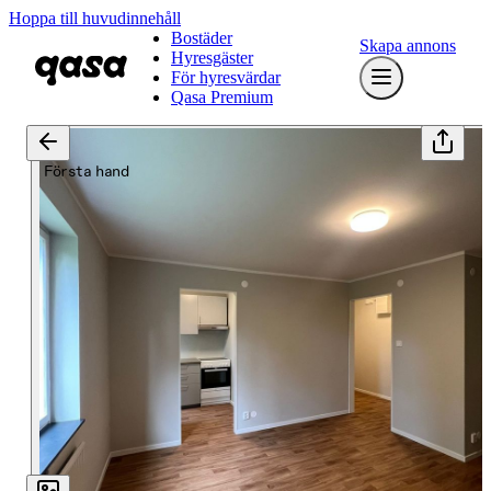
Hoppa till huvudinnehåll
Bostäder
Skapa annons
Hyresgäster
För hyresvärdar
Qasa Premium
Första hand