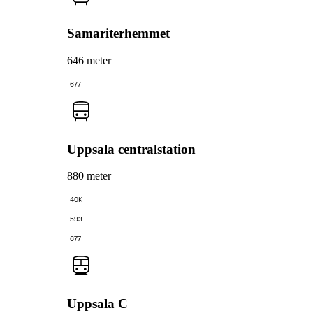
Samariterhemmet
646 meter
677
Uppsala centralstation
880 meter
40K
593
677
Uppsala C