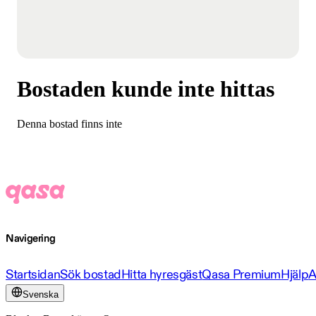
Bostaden kunde inte hittas
Denna bostad finns inte
Navigering
Startsidan
Sök bostad
Hitta hyresgäst
Qasa Premium
Hjälp
A
Svenska