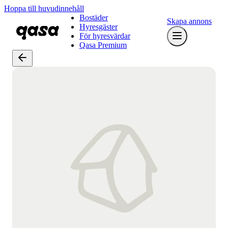
Hoppa till huvudinnehåll
Bostäder
Skapa annons
Hyresgäster
För hyresvärdar
Qasa Premium