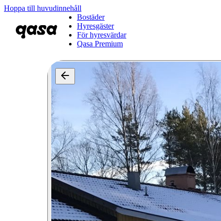
Hoppa till huvudinnehåll
Bostäder
Hyresgäster
För hyresvärdar
Qasa Premium