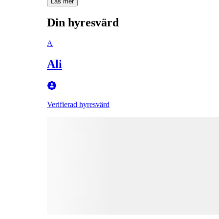
Läs mer
Din hyresvärd
A
Ali
Verifierad hyresvärd