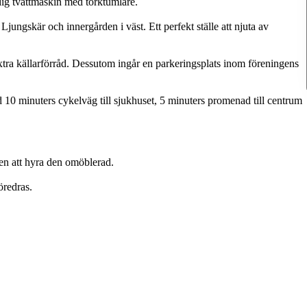
ig tvättmaskin med torktumlare.
ungskär och innergården i väst. Ett perfekt ställe att njuta av
 extra källarförråd. Dessutom ingår en parkeringsplats inom föreningens
10 minuters cykelväg till sjukhuset, 5 minuters promenad till centrum
en att hyra den omöblerad.
öredras.