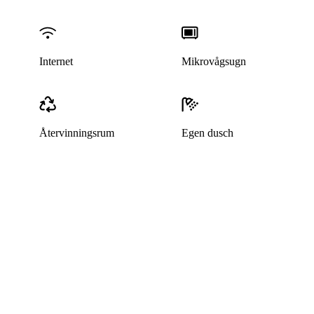
Internet
Mikrovågsugn
Återvinningsrum
Egen dusch
Denna bostad är borttagen