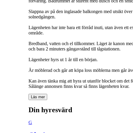
förvaring. Badrummet är stilrent med dusch och en smid
Slappna av på den inglasade balkongen med utsikt över Lj
solnedgången.
Lägenheten har inte bara ett förråd inuti, utan även ett
område.
Bredband, vatten och el tillkommer. Läget är kanon med 
och bara 2 minuters gångavstånd till tågstationen.
Lägenheter hyrs ut 1 år till en början.
Är möblerad och går att köpa loss möblerna men går äv
Kan även tänka mig att hyra ut utanför blocket om det f
Sålänge annonsen finns kvar så finns lägenheten kvar.
Läs mer
Din hyresvärd
G