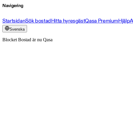
Navigering
Startsidan
Sök bostad
Hitta hyresgäst
Qasa Premium
Hjälp
A
Svenska
Blocket Bostad är nu Qasa