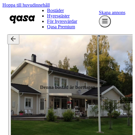
Hoppa till huvudinnehåll
Bostäder
Skapa annons
Hyresgäster
För hyresvärdar
Qasa Premium
Denna bostad är borttagen