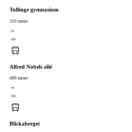
Tullinge gymnasium
310 meter
711
726
Alfred Nobels allé
499 meter
711
726
Blickaberget