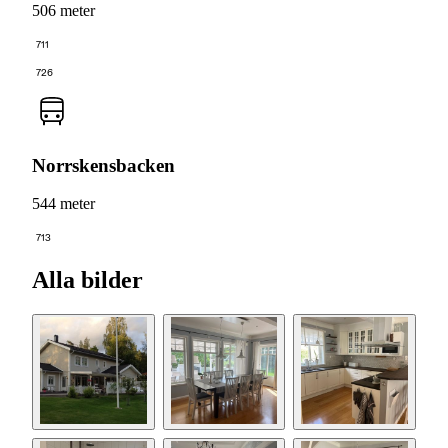
506 meter
711
726
Norrskensbacken
544 meter
713
Alla bilder