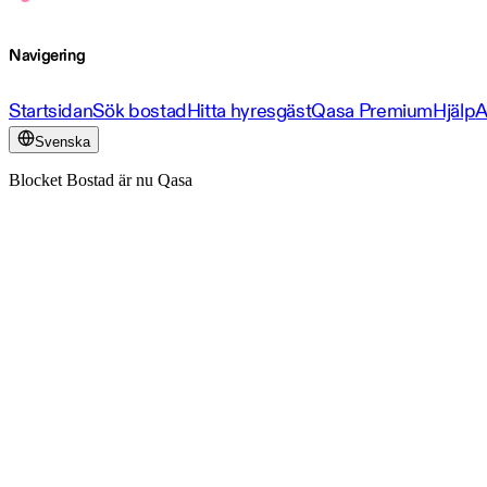
Navigering
Startsidan
Sök bostad
Hitta hyresgäst
Qasa Premium
Hjälp
A
Svenska
Blocket Bostad är nu Qasa