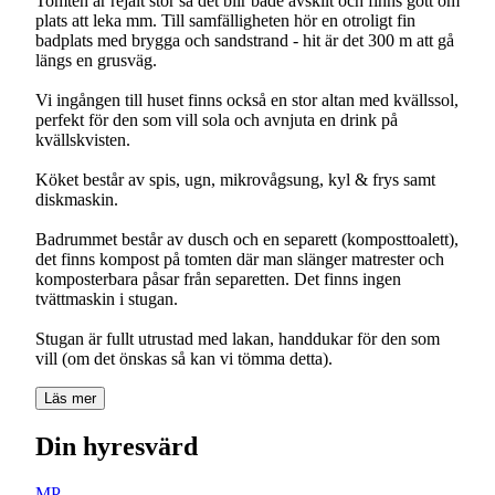
Tomten är rejält stor så det blir både avskilt och finns gott om
plats att leka mm. Till samfälligheten hör en otroligt fin
badplats med brygga och sandstrand - hit är det 300 m att gå
längs en grusväg.
Vi ingången till huset finns också en stor altan med kvällssol,
perfekt för den som vill sola och avnjuta en drink på
kvällskvisten.
Köket består av spis, ugn, mikrovågsung, kyl & frys samt
diskmaskin.
Badrummet består av dusch och en separett (komposttoalett),
det finns kompost på tomten där man slänger matrester och
komposterbara påsar från separetten. Det finns ingen
tvättmaskin i stugan.
Stugan är fullt utrustad med lakan, handdukar för den som
vill (om det önskas så kan vi tömma detta).
Läs mer
Din hyresvärd
MP