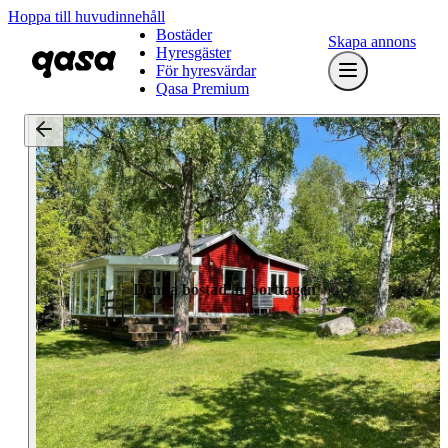
Hoppa till huvudinnehåll
Bostäder
Skapa annons
Hyresgäster
För hyresvärdar
Qasa Premium
Denna bostad är borttagen