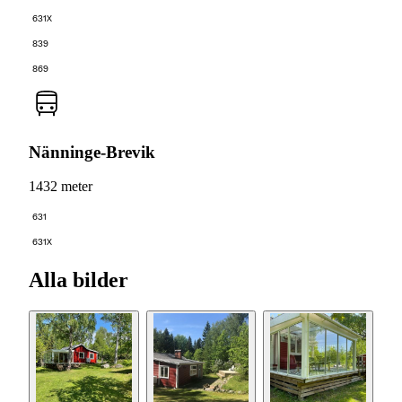
631X
839
869
Nänninge-Brevik
1432 meter
631
631X
Alla bilder