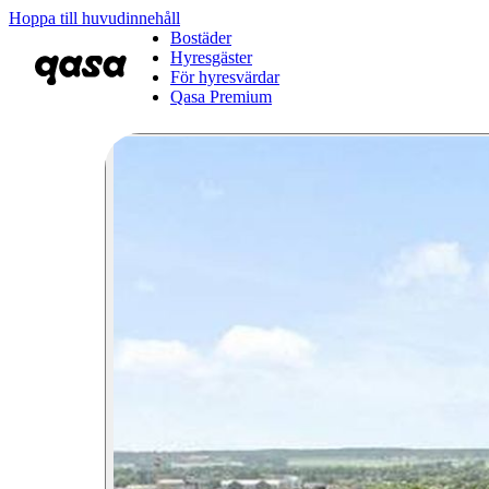
Hoppa till huvudinnehåll
Bostäder
Hyresgäster
För hyresvärdar
Qasa Premium