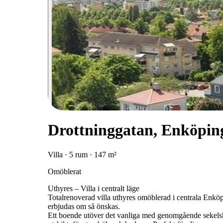
Drottninggatan, Enköpin
Villa · 5 rum · 147 m²
Omöblerat
Uthyres – Villa i centralt läge
Totalrenoverad villa uthyres omöblerad i centrala Enkö
erbjudas om så önskas.
Ett boende utöver det vanliga med genomgående sekelsk