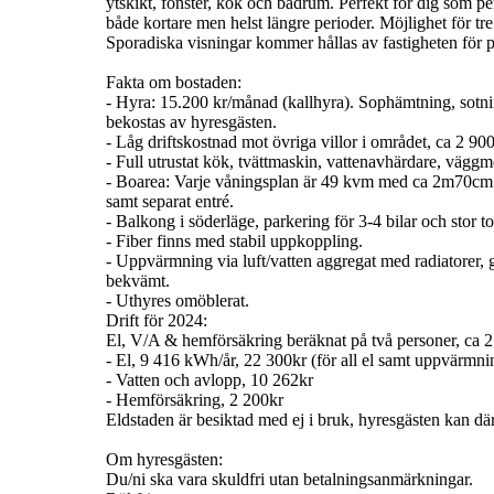
ytskikt, fönster, kök och badrum. Perfekt för dig som pe
både kortare men helst längre perioder. Möjlighet för tr
Sporadiska visningar kommer hållas av fastigheten för po
Fakta om bostaden:
- Hyra: 15.200 kr/månad (kallhyra). Sophämtning, sotni
bekostas av hyresgästen.
- Låg driftskostnad mot övriga villor i området, ca 2 9
- Full utrustat kök, tvättmaskin, vattenavhärdare, väg
- Boarea: Varje våningsplan är 49 kvm med ca 2m70cm i
samt separat entré.
- Balkong i söderläge, parkering för 3-4 bilar och stor 
- Fiber finns med stabil uppkoppling.
- Uppvärmning via luft/vatten aggregat med radiatorer,
bekvämt.
- Uthyres omöblerat.
Drift för 2024:
El, V/A & hemförsäkring beräknat på två personer, ca 
- El, 9 416 kWh/år, 22 300kr (för all el samt uppvärmni
- Vatten och avlopp, 10 262kr
- Hemförsäkring, 2 200kr
Eldstaden är besiktad med ej i bruk, hyresgästen kan där
Om hyresgästen:
Du/ni ska vara skuldfri utan betalningsanmärkningar.