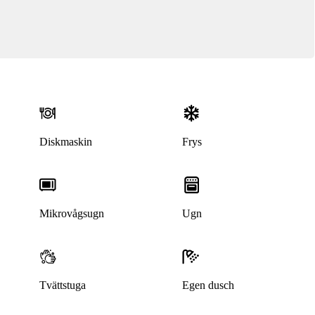
Diskmaskin
Frys
Mikrovågsugn
Ugn
Denna bostad är borttagen
Tvättstuga
Egen dusch