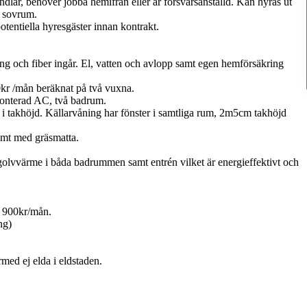
ndlar, behöver jobba hemifrån eller är försvarsanställd. Kan hyras ut
e sovrum.
tentiella hyresgäster innan kontrakt.
ng och fiber ingår. El, vatten och avlopp samt egen hemförsäkring
00kr /mån beräknat på två vuxna.
gmonterad AC, två badrum.
 takhöjd. Källarvåning har fönster i samtliga rum, 2m5cm takhöjd
tomt med gräsmatta.
 golvvärme i båda badrummen samt entrén vilket är energieffektivt och
2 900kr/mån.
ng)
med ej elda i eldstaden.