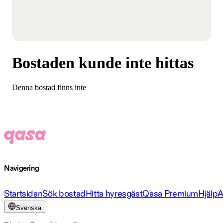
Bostaden kunde inte hittas
Denna bostad finns inte
Navigering
Startsidan
Sök bostad
Hitta hyresgäst
Qasa Premium
Hjälp
A
Svenska