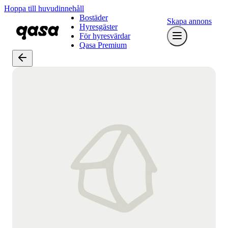
Hoppa till huvudinnehåll
Bostäder
Skapa annons
Hyresgäster
För hyresvärdar
Qasa Premium