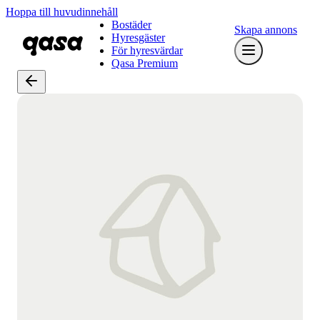
Hoppa till huvudinnehåll
Bostäder
Skapa annons
Hyresgäster
För hyresvärdar
Qasa Premium