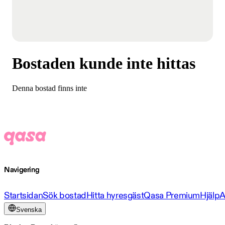
Bostaden kunde inte hittas
Denna bostad finns inte
Navigering
Startsidan
Sök bostad
Hitta hyresgäst
Qasa Premium
Hjälp
A
Svenska