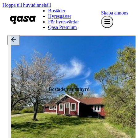
Hoppa till huvudinnehåll
Bostäder
Skapa annons
Hyresgäster
För hyresvärdar
Qasa Premium
Bostaden är uthyrd