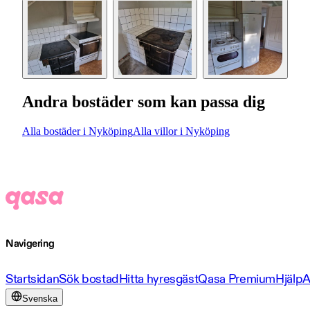
Andra bostäder som kan passa dig
Alla bostäder i Nyköping
Alla villor i Nyköping
Navigering
Startsidan
Sök bostad
Hitta hyresgäst
Qasa Premium
Hjälp
A
Svenska