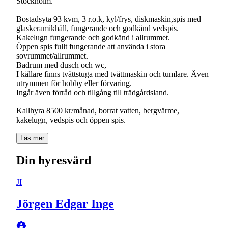
Stockholm.
Bostadsyta 93 kvm, 3 r.o.k, kyl/frys, diskmaskin,spis med
glaskeramikhäll, fungerande och godkänd vedspis.
Kakelugn fungerande och godkänd i allrummet.
Öppen spis fullt fungerande att använda i stora
sovrummet/allrummet.
Badrum med dusch och wc,
I källare finns tvättstuga med tvättmaskin och tumlare. Även
utrymmen för hobby eller förvaring.
Ingår även förråd och tillgång till trädgårdsland.
Kallhyra 8500 kr/månad, borrat vatten, bergvärme,
kakelugn, vedspis och öppen spis.
Läs mer
Din hyresvärd
JI
Jörgen Edgar Inge