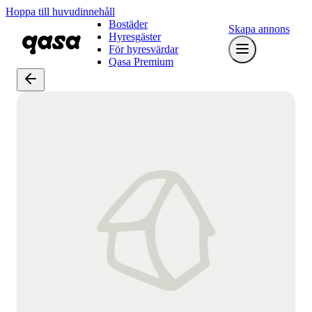
Hoppa till huvudinnehåll
Bostäder
Skapa annons
Hyresgäster
För hyresvärdar
Qasa Premium