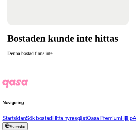
Bostaden kunde inte hittas
Denna bostad finns inte
Navigering
Startsidan
Sök bostad
Hitta hyresgäst
Qasa Premium
Hjälp
A
Svenska