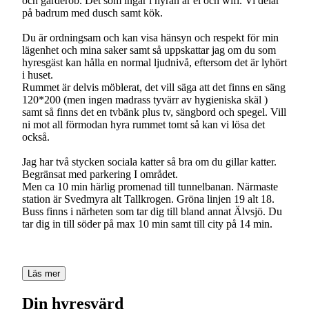
och garderob. Det som ingår i hyran är el och wifi. Vi delar
på badrum med dusch samt kök.
Du är ordningsam och kan visa hänsyn och respekt för min
lägenhet och mina saker samt så uppskattar jag om du som
hyresgäst kan hålla en normal ljudnivå, eftersom det är lyhört
i huset.
Rummet är delvis möblerat, det vill säga att det finns en säng
120*200 (men ingen madrass tyvärr av hygieniska skäl )
samt så finns det en tvbänk plus tv, sängbord och spegel. Vill
ni mot all förmodan hyra rummet tomt så kan vi lösa det
också.
Jag har två stycken sociala katter så bra om du gillar katter.
Begränsat med parkering I området.
Men ca 10 min härlig promenad till tunnelbanan. Närmaste
station är Svedmyra alt Tallkrogen. Gröna linjen 19 alt 18.
Buss finns i närheten som tar dig till bland annat Älvsjö. Du
tar dig in till söder på max 10 min samt till city på 14 min.
Läs mer
Din hyresvärd