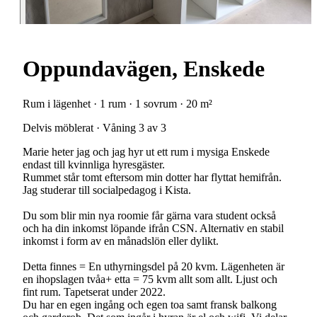
Oppundavägen, Enskede
Rum i lägenhet · 1 rum · 1 sovrum · 20 m²
Delvis möblerat · Våning 3 av 3
Marie heter jag och jag hyr ut ett rum i mysiga Enskede
endast till kvinnliga hyresgäster.
Rummet står tomt eftersom min dotter har flyttat hemifrån.
Jag studerar till socialpedagog i Kista.
Du som blir min nya roomie får gärna vara student också
och ha din inkomst löpande ifrån CSN. Alternativ en stabil
inkomst i form av en månadslön eller dylikt.
Detta finnes = En uthyrningsdel på 20 kvm. Lägenheten är
en ihopslagen tvåa+ etta = 75 kvm allt som allt. Ljust och
fint rum. Tapetserat under 2022.
Du har en egen ingång och egen toa samt fransk balkong