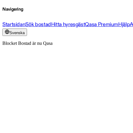
Navigering
Startsidan
Sök bostad
Hitta hyresgäst
Qasa Premium
Hjälp
A
Svenska
Blocket Bostad är nu Qasa