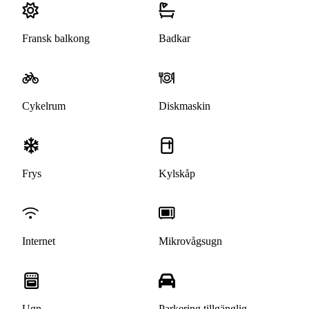
Fransk balkong
Badkar
Cykelrum
Diskmaskin
Frys
Kylskåp
Internet
Mikrovågsugn
Ugn
Parkering tillgänglig