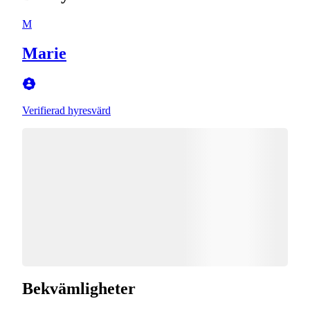
M
Marie
Verifierad hyresvärd
Bekvämligheter