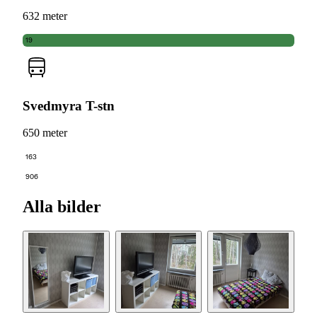
632 meter
19
Svedmyra T-stn
650 meter
163
906
Alla bilder