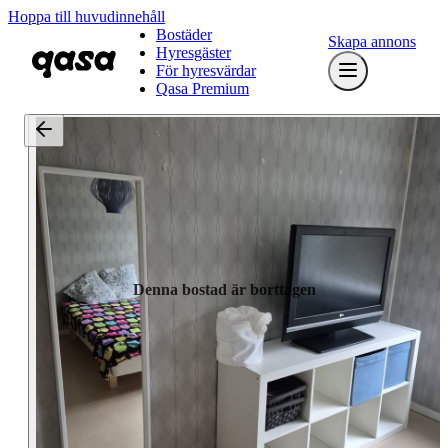
Hoppa till huvudinnehåll
Bostäder
Skapa annons
Hyresgäster
För hyresvärdar
Qasa Premium
Denna bostad är borttagen