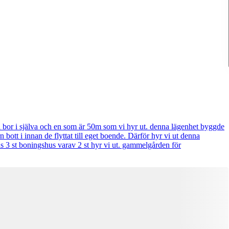
vi bor i själva och en som är 50m som vi hyr ut. denna lägenhet byggde
 bott i innan de flyttat till eget boende. Därför hyr vi ut denna
s 3 st boningshus varav 2 st hyr vi ut. gammelgården för