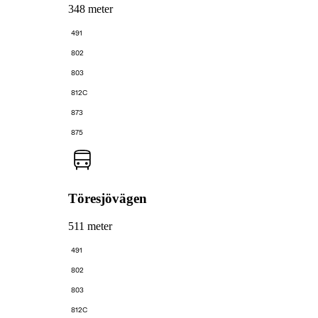
348 meter
491
802
803
812C
873
875
Töresjövägen
511 meter
491
802
803
812C