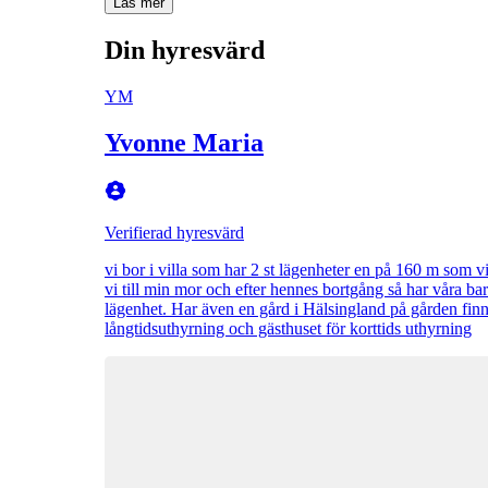
Läs mer
Din hyresvärd
YM
Yvonne Maria
Verifierad hyresvärd
vi bor i villa som har 2 st lägenheter en på 160 m som 
vi till min mor och efter hennes bortgång så har våra barn
lägenhet. Har även en gård i Hälsingland på gården finn
långtidsuthyrning och gästhuset för korttids uthyrning