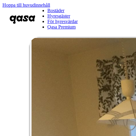
Hoppa till huvudinnehåll
Bostäder
Hyresgäster
För hyresvärdar
Qasa Premium