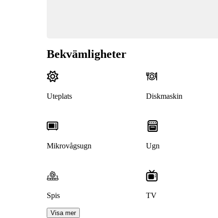
Bekvämligheter
Uteplats
Diskmaskin
Mikrovågsugn
Ugn
Spis
TV
Visa mer