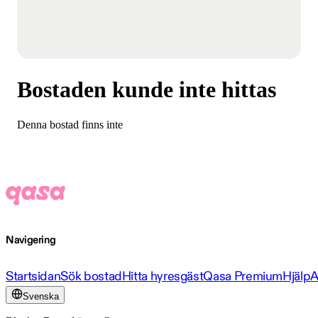
Bostaden kunde inte hittas
Denna bostad finns inte
Navigering
Startsidan
Sök bostad
Hitta hyresgäst
Qasa Premium
Hjälp
A
Svenska