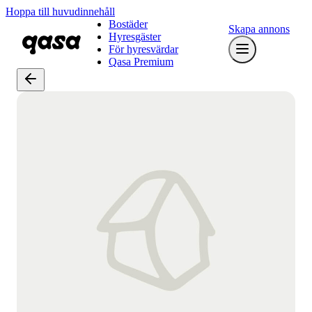
Hoppa till huvudinnehåll
Bostäder
Skapa annons
Hyresgäster
För hyresvärdar
Qasa Premium