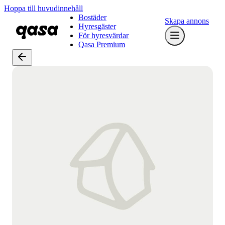
Hoppa till huvudinnehåll
Bostäder
Skapa annons
Hyresgäster
För hyresvärdar
Qasa Premium