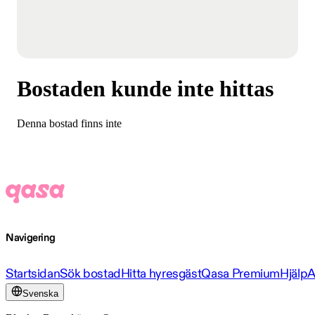
Bostaden kunde inte hittas
Denna bostad finns inte
Navigering
Startsidan
Sök bostad
Hitta hyresgäst
Qasa Premium
Hjälp
A
Svenska