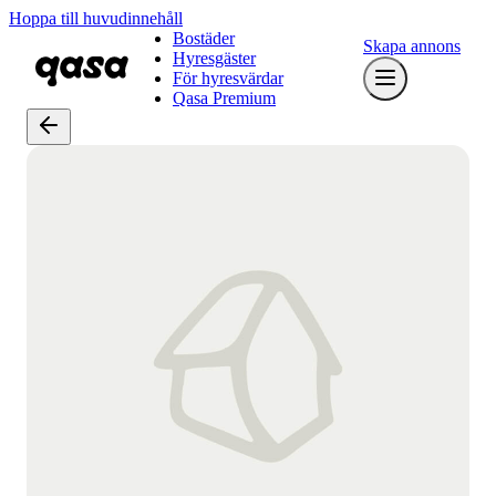
Hoppa till huvudinnehåll
Bostäder
Skapa annons
Hyresgäster
För hyresvärdar
Qasa Premium