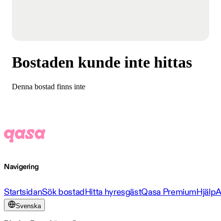
Bostaden kunde inte hittas
Denna bostad finns inte
Navigering
Startsidan
Sök bostad
Hitta hyresgäst
Qasa Premium
Hjälp
A
Svenska