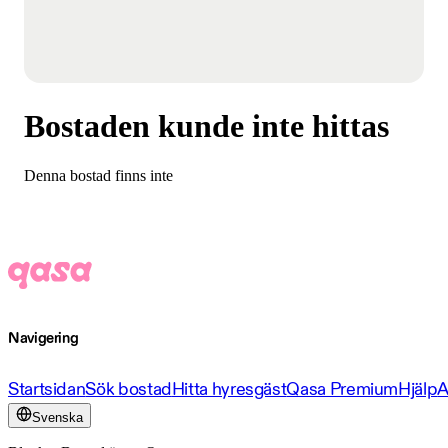
Bostaden kunde inte hittas
Denna bostad finns inte
Navigering
Startsidan
Sök bostad
Hitta hyresgäst
Qasa Premium
Hjälp
A
Svenska