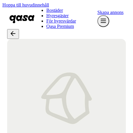
Hoppa till huvudinnehåll
Bostäder
Skapa annons
Hyresgäster
För hyresvärdar
Qasa Premium