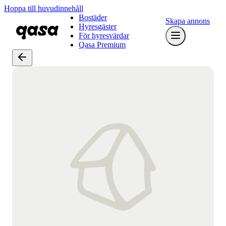
Hoppa till huvudinnehåll
Bostäder
Skapa annons
Hyresgäster
För hyresvärdar
Qasa Premium