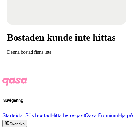
Bostaden kunde inte hittas
Denna bostad finns inte
Navigering
Startsidan
Sök bostad
Hitta hyresgäst
Qasa Premium
Hjälp
A
Svenska