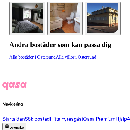
Andra bostäder som kan passa dig
Alla bostäder i Östersund
Alla villor i Östersund
Navigering
Startsidan
Sök bostad
Hitta hyresgäst
Qasa Premium
Hjälp
A
Svenska