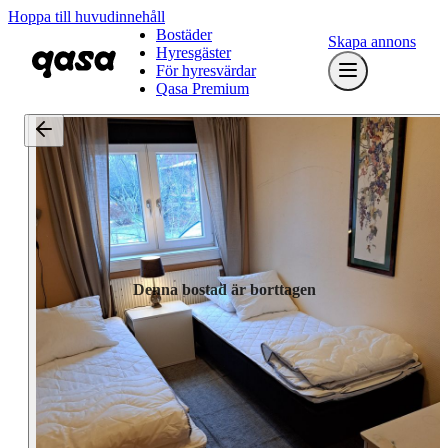
Hoppa till huvudinnehåll
Bostäder
Skapa annons
Hyresgäster
För hyresvärdar
Qasa Premium
Denna bostad är borttagen