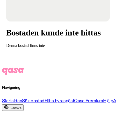
Bostaden kunde inte hittas
Denna bostad finns inte
Navigering
Startsidan
Sök bostad
Hitta hyresgäst
Qasa Premium
Hjälp
A
Svenska