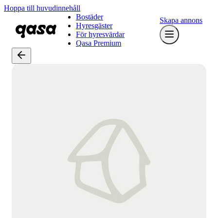
Hoppa till huvudinnehåll
Bostäder
Skapa annons
Hyresgäster
För hyresvärdar
Qasa Premium