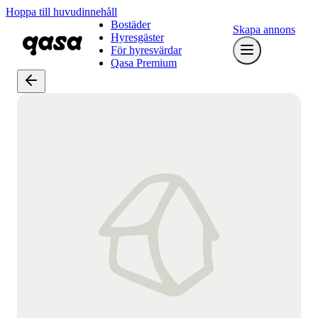
Hoppa till huvudinnehåll
Bostäder
Skapa annons
Hyresgäster
För hyresvärdar
Qasa Premium