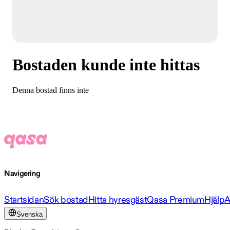
Bostaden kunde inte hittas
Denna bostad finns inte
Navigering
Startsidan
Sök bostad
Hitta hyresgäst
Qasa Premium
Hjälp
A
Svenska