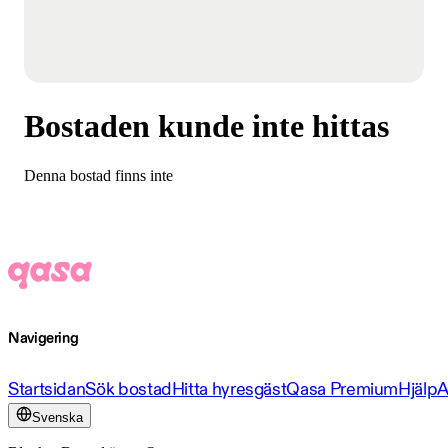
Bostaden kunde inte hittas
Denna bostad finns inte
Navigering
Startsidan
Sök bostad
Hitta hyresgäst
Qasa Premium
Hjälp
A
Svenska