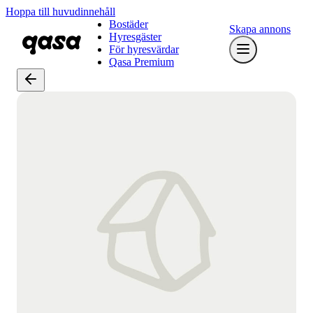
Hoppa till huvudinnehåll
Bostäder
Skapa annons
Hyresgäster
För hyresvärdar
Qasa Premium