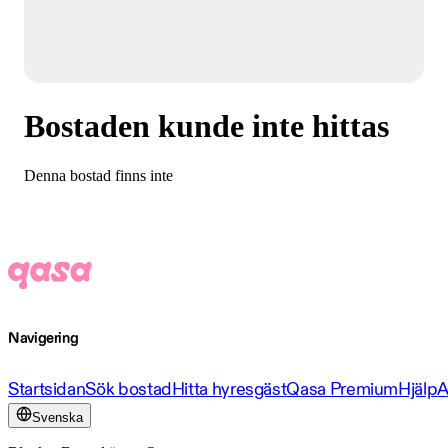
Bostaden kunde inte hittas
Denna bostad finns inte
Navigering
Startsidan
Sök bostad
Hitta hyresgäst
Qasa Premium
Hjälp
A
Svenska