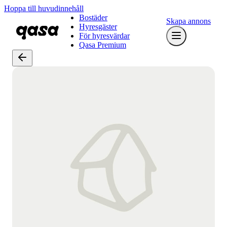
Hoppa till huvudinnehåll
Bostäder
Skapa annons
Hyresgäster
För hyresvärdar
Qasa Premium