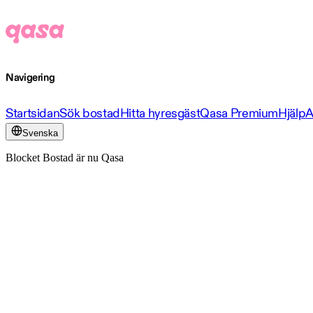
Navigering
Startsidan
Sök bostad
Hitta hyresgäst
Qasa Premium
Hjälp
A
Svenska
Blocket Bostad är nu Qasa