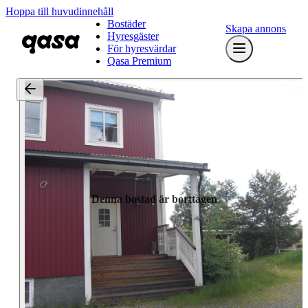
Hoppa till huvudinnehåll
Bostäder
Skapa annons
Hyresgäster
För hyresvärdar
Qasa Premium
Denna bostad är borttagen