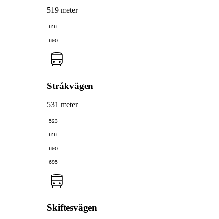
519 meter
616
690
Stråkvägen
531 meter
523
616
690
695
Skiftesvägen