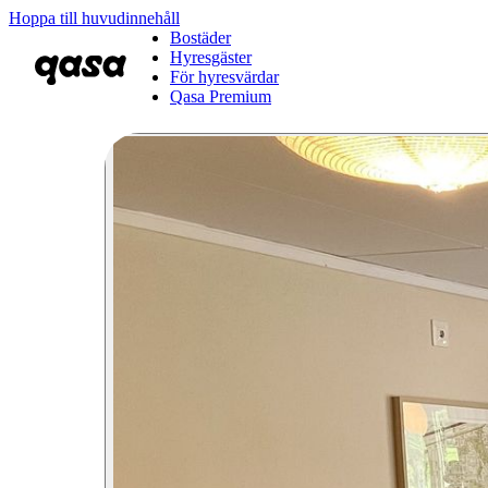
Hoppa till huvudinnehåll
Bostäder
Hyresgäster
För hyresvärdar
Qasa Premium