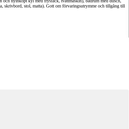
gn och nyinköpt kyl med frysfack, tvättmaskin), badrum med dusch,
a, skrivbord, stol, matta). Gott om förvaringsutrymme och tillgång till