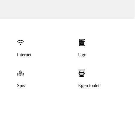
Internet
Ugn
Spis
Egen toalett