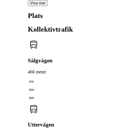
Visa mer
Plats
Kollektivtrafik
Sälgvägen
466 meter
616
690
695
Uttervägen