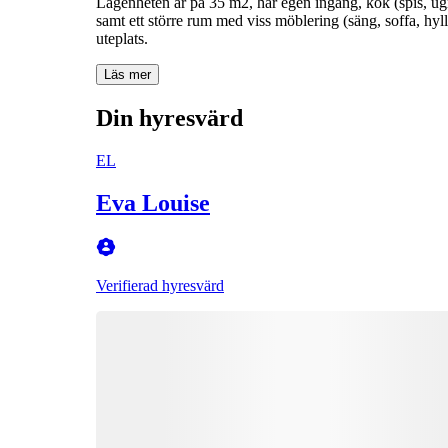
Lägenheten är på 35 m2, har egen ingång, kök (spis, u
samt ett större rum med viss möblering (säng, soffa, hyll
uteplats.
Läs mer
Din hyresvärd
EL
Eva Louise
Verifierad hyresvärd