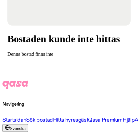
Bostaden kunde inte hittas
Denna bostad finns inte
Navigering
Startsidan
Sök bostad
Hitta hyresgäst
Qasa Premium
Hjälp
A
Svenska