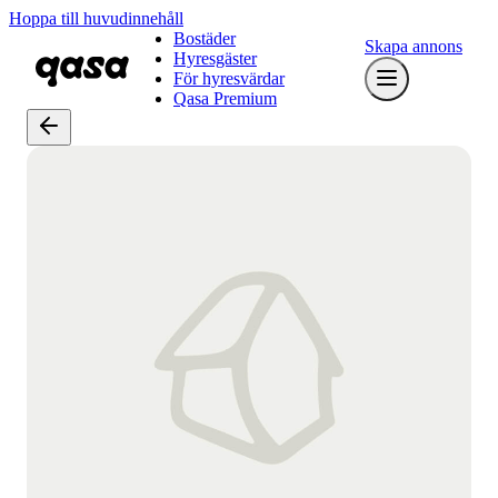
Hoppa till huvudinnehåll
Bostäder
Skapa annons
Hyresgäster
För hyresvärdar
Qasa Premium