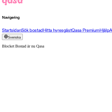
Navigering
Startsidan
Sök bostad
Hitta hyresgäst
Qasa Premium
Hjälp
A
Svenska
Blocket Bostad är nu Qasa