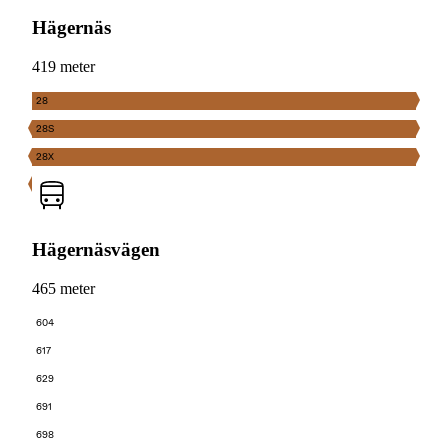
Hägernäs
419 meter
28
28S
28X
Hägernäsvägen
465 meter
604
617
629
691
698