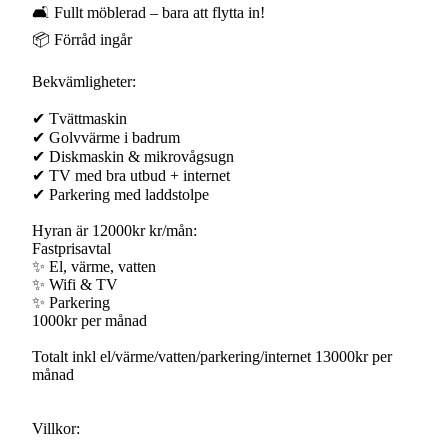
🛋 Fullt möblerad – bara att flytta in!
📦 Förråd ingår
Bekvämligheter:
✔ Tvättmaskin
✔ Golvvärme i badrum
✔ Diskmaskin & mikrovågsugn
✔ TV med bra utbud + internet
✔ Parkering med laddstolpe
Hyran är 12000kr kr/mån:
Fastprisavtal
✨ El, värme, vatten
✨ Wifi & TV
✨ Parkering
1000kr per månad
Totalt inkl el/värme/vatten/parkering/internet 13000kr per
månad
Villkor: