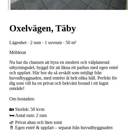
Oxelvägen, Täby
Lägenhet · 2 rum · 1 sovrum · 50 m²
Möblerat
Nu har du chansen att hyra en modern och välplanerad
uthyrningsdel, byggd för att likna ett parhus med egen entré
och uppfart. Här bor du så avskilt som möjligt från
huvudbyggnaden, med entréer åt helt olika håll. Perfekt för
dig som vill ha en privat och bekväm bostad i ett lugnt
område!
Om bostaden:
🏡 Storlek: 50 kvm
🛏 Antal rum: 2 rum
🌿 Privat altan och liten tomt
🚪 Egen entré & uppfart – separat från huvudbyggnaden