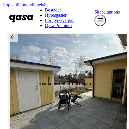
Hoppa till huvudinnehåll
Bostäder
Skapa annons
Hyresgäster
För hyresvärdar
Qasa Premium
Denna bostad är borttagen