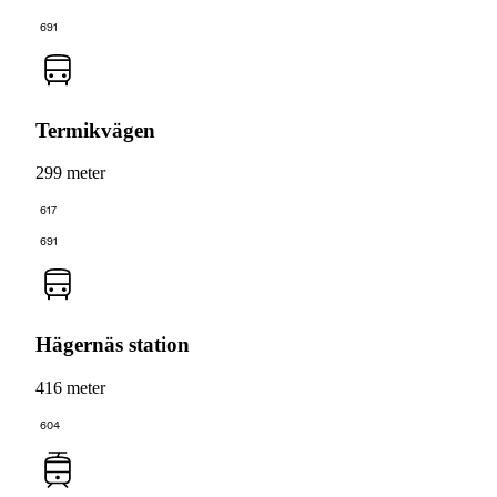
691
Termikvägen
299 meter
617
691
Hägernäs station
416 meter
604