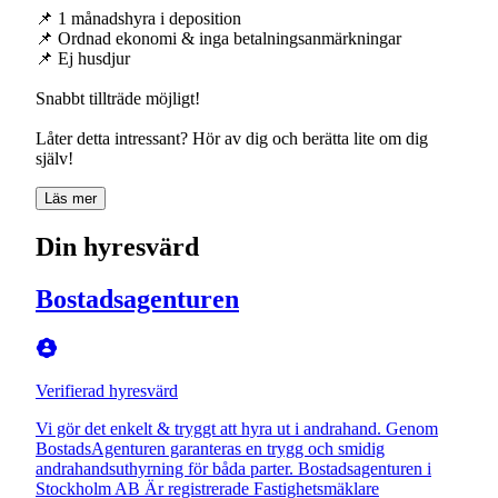
📌 1 månadshyra i deposition
📌 Ordnad ekonomi & inga betalningsanmärkningar
📌 Ej husdjur
Snabbt tillträde möjligt!
Låter detta intressant? Hör av dig och berätta lite om dig
själv!
Läs mer
Din hyresvärd
Bostadsagenturen
Verifierad hyresvärd
Vi gör det enkelt & tryggt att hyra ut i andrahand. Genom
BostadsAgenturen garanteras en trygg och smidig
andrahandsuthyrning för båda parter. Bostadsagenturen i
Stockholm AB Är registrerade Fastighetsmäklare