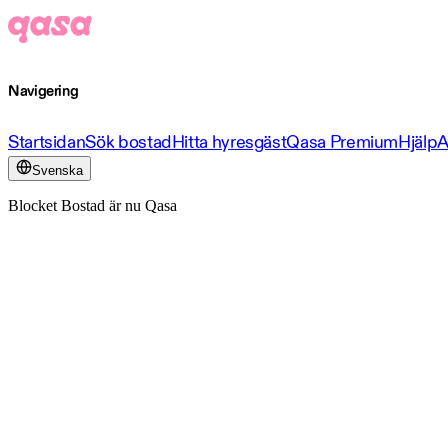
Navigering
Startsidan
Sök bostad
Hitta hyresgäst
Qasa Premium
Hjälp
A
Svenska
Blocket Bostad är nu Qasa