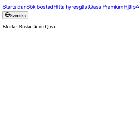
Startsidan
Sök bostad
Hitta hyresgäst
Qasa Premium
Hjälp
A
Svenska
Blocket Bostad är nu Qasa