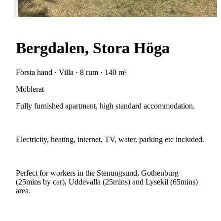
Bergdalen, Stora Höga
Första hand · Villa · 8 rum · 140 m²
Möblerat
Fully
furnished
apartment,
high
standard
accommodation.
Electricity,
heating,
internet,
TV,
water,
parking
etc
included.
Perfect
for
workers
in
the
Stenungsund,
Gothenburg
(25mins
by
car),
Uddevalla
(25mins)
and
Lysekil
(65mins)
area.