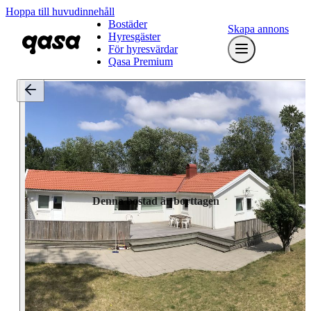
Hoppa till huvudinnehåll
Bostäder
Skapa annons
Hyresgäster
För hyresvärdar
Qasa Premium
Denna bostad är borttagen