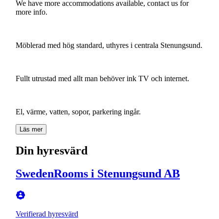
We
have
more
accommodations
available,
contact
us
for
more
info.
Möblerad
med
hög
standard,
uthyres
i
centrala
Stenungsund.
Fullt
utrustad
med
allt
man
behöver
ink
TV
och
internet.
El,
värme,
vatten,
sopor,
parkering
ingår.
Läs mer
Din hyresvärd
SwedenRooms i Stenungsund AB
Verifierad hyresvärd