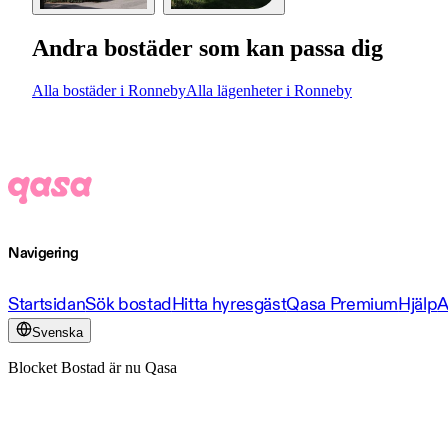
Andra bostäder som kan passa dig
Alla bostäder i Ronneby
Alla lägenheter i Ronneby
Navigering
Startsidan
Sök bostad
Hitta hyresgäst
Qasa Premium
Hjälp
A
Svenska
Blocket Bostad är nu Qasa