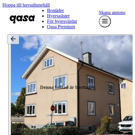
Hoppa till huvudinnehåll
Bostäder
Skapa annons
Hyresgäster
För hyresvärdar
Qasa Premium
Denna bostad är borttagen