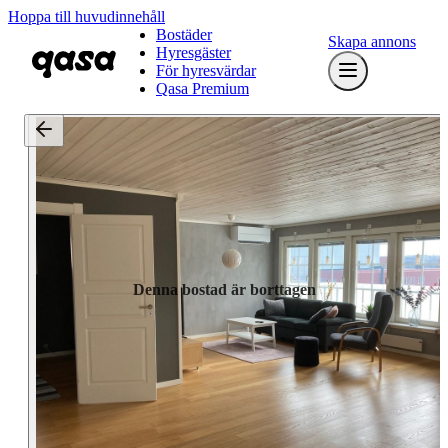
Hoppa till huvudinnehåll
Bostäder
Skapa annons
Hyresgäster
För hyresvärdar
Qasa Premium
Denna bostad är borttagen