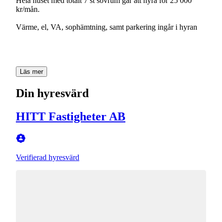
Hela huset med totalt 7 st sovrum går att hyra för 25 000
kr/mån.
Värme, el, VA, sophämtning, samt parkering ingår i hyran
Läs mer
Din hyresvärd
HITT Fastigheter AB
Verifierad hyresvärd