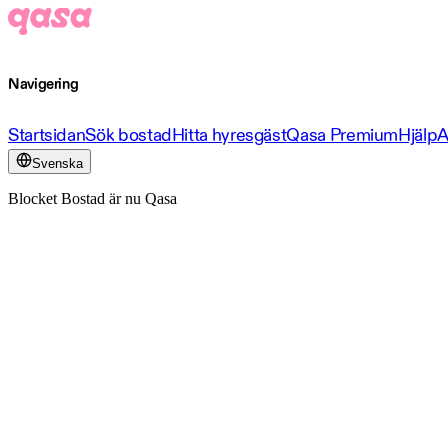
Navigering
Startsidan
Sök bostad
Hitta hyresgäst
Qasa Premium
Hjälp
A
Svenska
Blocket Bostad är nu Qasa