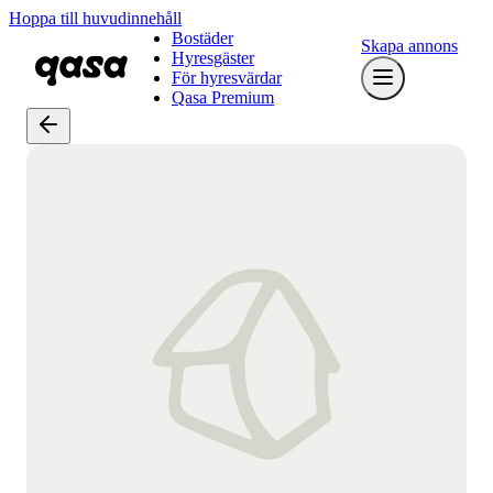
Hoppa till huvudinnehåll
Bostäder
Skapa annons
Hyresgäster
För hyresvärdar
Qasa Premium