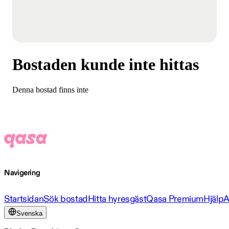
Bostaden kunde inte hittas
Denna bostad finns inte
Navigering
Startsidan
Sök bostad
Hitta hyresgäst
Qasa Premium
Hjälp
A
Svenska