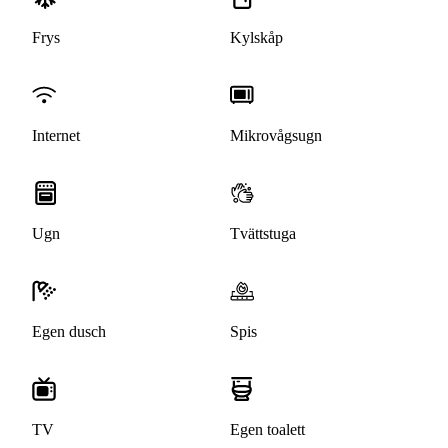
Frys
Kylskåp
Internet
Mikrovågsugn
Ugn
Tvättstuga
Egen dusch
Spis
TV
Egen toalett