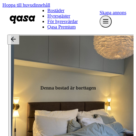
Hoppa till huvudinnehåll
Bostäder
Skapa annons
Hyresgäster
För hyresvärdar
Qasa Premium
Denna bostad är borttagen