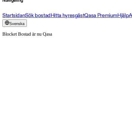
Navigering
Startsidan
Sök bostad
Hitta hyresgäst
Qasa Premium
Hjälp
A
Svenska
Blocket Bostad är nu Qasa