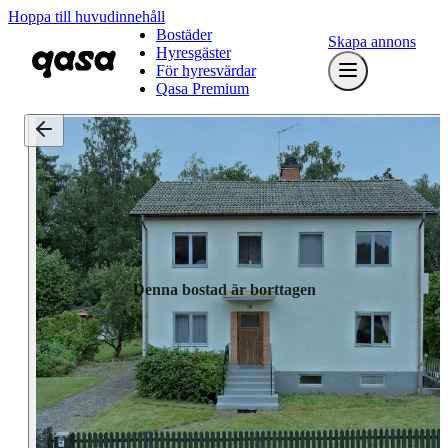
Hoppa till huvudinnehåll
Bostäder
Skapa annons
Hyresgäster
För hyresvärdar
Qasa Premium
Denna bostad är borttagen