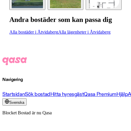
Andra bostäder som kan passa dig
Alla bostäder i Åtvidaberg
Alla lägenheter i Åtvidaberg
Navigering
Startsidan
Sök bostad
Hitta hyresgäst
Qasa Premium
Hjälp
A
Svenska
Blocket Bostad är nu Qasa