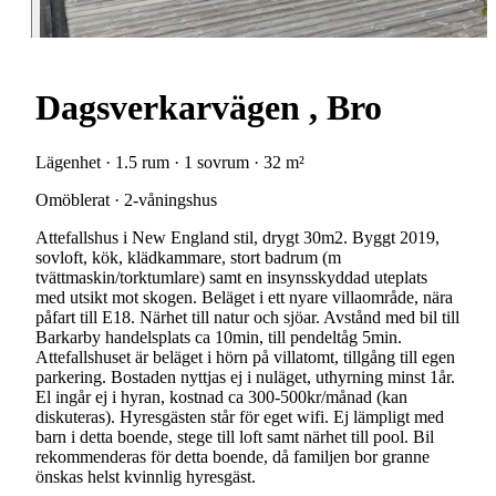
Dagsverkarvägen , Bro
Lägenhet · 1.5 rum · 1 sovrum · 32 m²
Omöblerat · 2-våningshus
Attefallshus i New England stil, drygt 30m2. Byggt 2019,
sovloft, kök, klädkammare, stort badrum (m
tvättmaskin/torktumlare) samt en insynsskyddad uteplats
med utsikt mot skogen. Beläget i ett nyare villaområde, nära
påfart till E18. Närhet till natur och sjöar. Avstånd med bil till
Barkarby handelsplats ca 10min, till pendeltåg 5min.
Attefallshuset är beläget i hörn på villatomt, tillgång till egen
parkering. Bostaden nyttjas ej i nuläget, uthyrning minst 1år.
El ingår ej i hyran, kostnad ca 300-500kr/månad (kan
diskuteras). Hyresgästen står för eget wifi. Ej lämpligt med
barn i detta boende, stege till loft samt närhet till pool. Bil
rekommenderas för detta boende, då familjen bor granne
önskas helst kvinnlig hyresgäst.