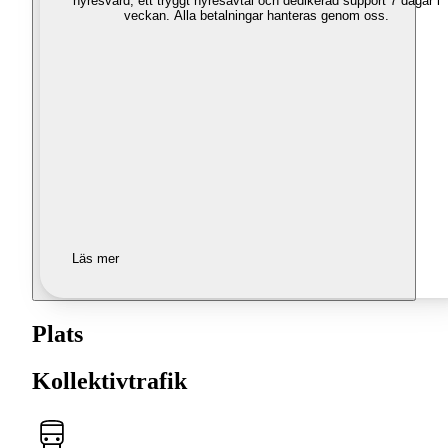
hyresvärd, ett tryggt hyresavtal och dedikerad support 7 dagar i
veckan. Alla betalningar hanteras genom oss.
Läs mer
Plats
Kollektivtrafik