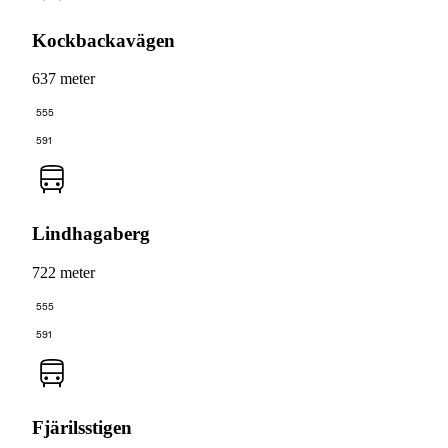
Kockbackavägen
637 meter
555
591
Lindhagaberg
722 meter
555
591
Fjärilsstigen