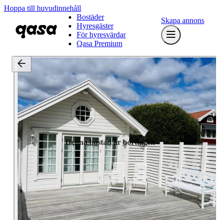
Hoppa till huvudinnehåll
Bostäder
Skapa annons
Hyresgäster
För hyresvärdar
Qasa Premium
Denna bostad är borttagen