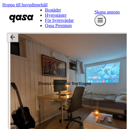
Hoppa till huvudinnehåll
Bostäder
Skapa annons
Hyresgäster
För hyresvärdar
Qasa Premium
Denna bostad är borttagen