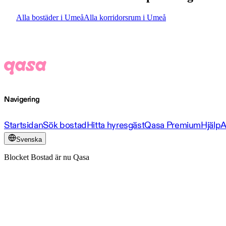
Alla bostäder i Umeå
Alla korridorsrum i Umeå
Navigering
Startsidan
Sök bostad
Hitta hyresgäst
Qasa Premium
Hjälp
A
Svenska
Blocket Bostad är nu Qasa