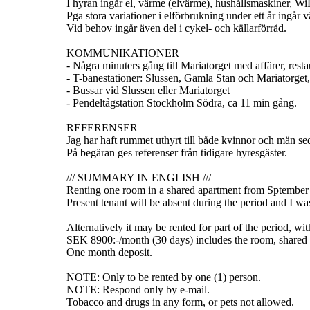
I hyran ingår el, värme (elvärme), hushållsmaskiner, Wi
Pga stora variationer i elförbrukning under ett år ingår 
Vid behov ingår även del i cykel- och källarförråd.
KOMMUNIKATIONER
- Några minuters gång till Mariatorget med affärer, rest
- T-banestationer: Slussen, Gamla Stan och Mariatorget
- Bussar vid Slussen eller Mariatorget
- Pendeltågstation Stockholm Södra, ca 11 min gång.
REFERENSER
Jag har haft rummet uthyrt till både kvinnor och män s
På begäran ges referenser från tidigare hyresgäster.
/// SUMMARY IN ENGLISH ///
Renting one room in a shared apartment from Sptember
Present tenant will be absent during the period and I wa
Alternatively it may be rented for part of the period, 
SEK 8900:-/month (30 days) includes the room, shared ap
One month deposit.
NOTE: Only to be rented by one (1) person.
NOTE: Respond only by e-mail.