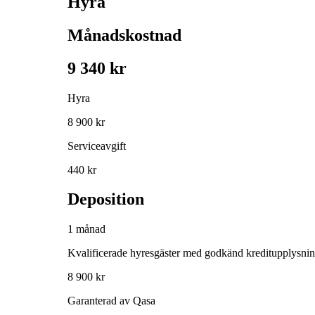
Hyra
Månadskostnad
9 340 kr
Hyra
8 900 kr
Serviceavgift
440 kr
Deposition
1 månad
Kvalificerade hyresgäster med godkänd kreditupplysni
8 900 kr
Garanterad av Qasa