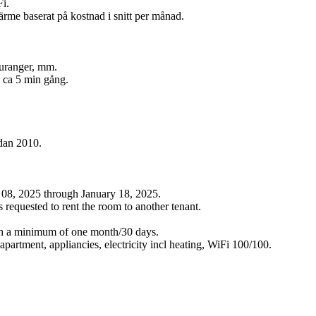
Fi.
värme baserat på kostnad i snitt per månad.
auranger, mm.
, ca 5 min gång.
edan 2010.
 08, 2025 through January 18, 2025.
s requested to rent the room to another tenant.
with a minimum of one month/30 days.
artment, appliancies, electricity incl heating, WiFi 100/100.