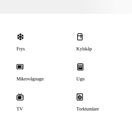
Frys
Kylskåp
Mikrovågsugn
Ugn
TV
Torktumlare