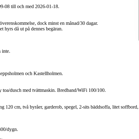
-09-08 till och med 2026-01-18.
gt överenskommelse, dock minst en månad/30 dagar.
t hyrs då ut på dennes begäran.
 inte.
 Skeppsholmen och Kastellholmen.
y toa/dusch med tvättmaskin. Bredband/WiFi 100/100.
120 cm, två byråer, garderob, spegel, 2-sits bäddsoffa, litet soffbord,
300/dygn.