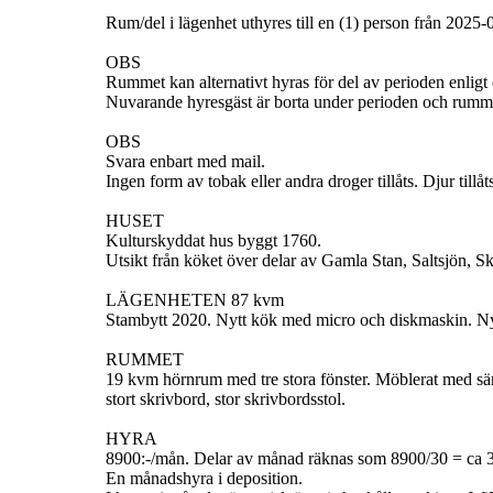
Rum/del i lägenhet uthyres till en (1) person från 2025
OBS
Rummet kan alternativt hyras för del av perioden enli
Nuvarande hyresgäst är borta under perioden och rumme
OBS
Svara enbart med mail.
Ingen form av tobak eller andra droger tillåts. Djur tillåts
HUSET
Kulturskyddat hus byggt 1760.
Utsikt från köket över delar av Gamla Stan, Saltsjön,
LÄGENHETEN 87 kvm
Stambytt 2020. Nytt kök med micro och diskmaskin. N
RUMMET
19 kvm hörnrum med tre stora fönster. Möblerat med säng 
stort skrivbord, stor skrivbordsstol.
HYRA
8900:-/mån. Delar av månad räknas som 8900/30 = ca 
En månadshyra i deposition.