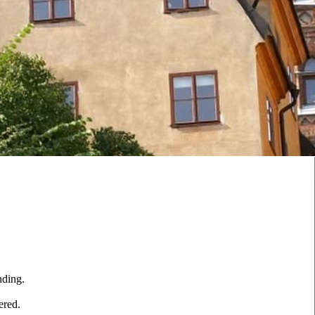
nding.
ered.