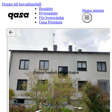
Hoppa till huvudinnehåll
Bostäder
Skapa annons
Hyresgäster
För hyresvärdar
Qasa Premium
Denna bostad är borttagen