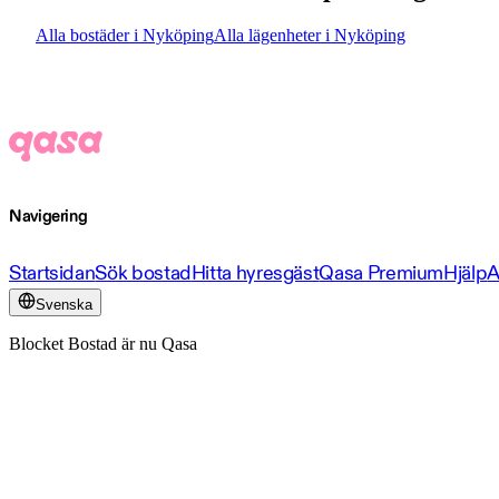
Alla bostäder i Nyköping
Alla lägenheter i Nyköping
Navigering
Startsidan
Sök bostad
Hitta hyresgäst
Qasa Premium
Hjälp
A
Svenska
Blocket Bostad är nu Qasa