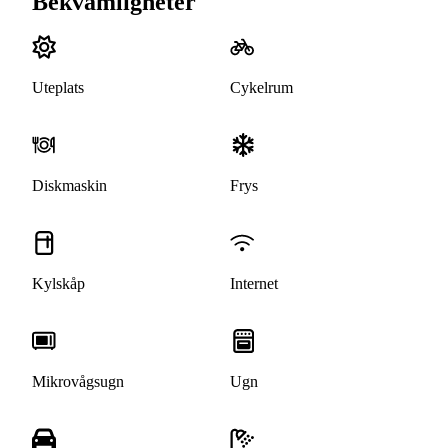
Bekvämligheter
Uteplats
Cykelrum
Diskmaskin
Frys
Kylskåp
Internet
Mikrovågsugn
Ugn