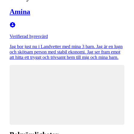
Amina
Verifierad hyresvärd
Jag bor just nu i Landvetter med mina 3 barn. Jag är en lugn
och skötsam person med stabil ekonomi. Jag ser fram emot
att hitta ett tryggt och trivsamt hem till mig och mina barn.