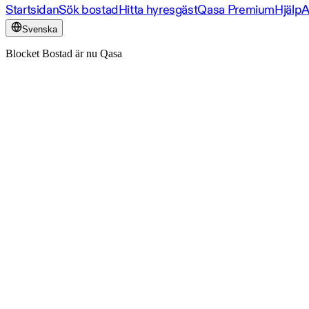
Startsidan
Sök bostad
Hitta hyresgäst
Qasa Premium
Hjälp
A
Svenska
Blocket Bostad är nu Qasa