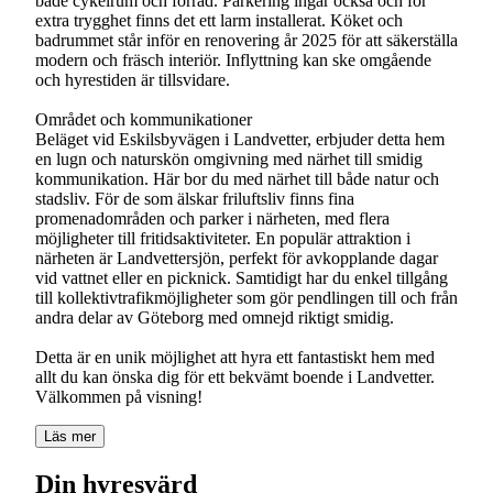
både cykelrum och förråd. Parkering ingår också och för
extra trygghet finns det ett larm installerat. Köket och
badrummet står inför en renovering år 2025 för att säkerställa
modern och fräsch interiör. Inflyttning kan ske omgående
och hyrestiden är tillsvidare.
Området och kommunikationer
Beläget vid Eskilsbyvägen i Landvetter, erbjuder detta hem
en lugn och naturskön omgivning med närhet till smidig
kommunikation. Här bor du med närhet till både natur och
stadsliv. För de som älskar friluftsliv finns fina
promenadområden och parker i närheten, med flera
möjligheter till fritidsaktiviteter. En populär attraktion i
närheten är Landvettersjön, perfekt för avkopplande dagar
vid vattnet eller en picknick. Samtidigt har du enkel tillgång
till kollektivtrafikmöjligheter som gör pendlingen till och från
andra delar av Göteborg med omnejd riktigt smidig.
Detta är en unik möjlighet att hyra ett fantastiskt hem med
allt du kan önska dig för ett bekvämt boende i Landvetter.
Välkommen på visning!
Läs mer
Din hyresvärd