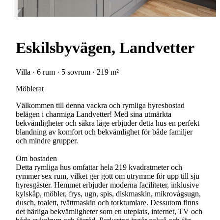
Eskilsbyvägen, Landvetter
Villa · 6 rum · 5 sovrum · 219 m²
Möblerat
Välkommen till denna vackra och rymliga hyresbostad
belägen i charmiga Landvetter! Med sina utmärkta
bekvämligheter och säkra läge erbjuder detta hus en perfekt
blandning av komfort och bekvämlighet för både familjer
och mindre grupper.
Om bostaden
Detta rymliga hus omfattar hela 219 kvadratmeter och
rymmer sex rum, vilket ger gott om utrymme för upp till sju
hyresgäster. Hemmet erbjuder moderna faciliteter, inklusive
kylskåp, möbler, frys, ugn, spis, diskmaskin, mikrovågsugn,
dusch, toalett, tvättmaskin och torktumlare. Dessutom finns
det härliga bekvämligheter som en uteplats, internet, TV och