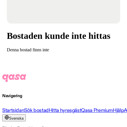
Bostaden kunde inte hittas
Denna bostad finns inte
Navigering
Startsidan
Sök bostad
Hitta hyresgäst
Qasa Premium
Hjälp
A
Svenska