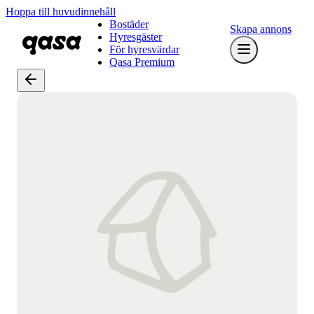
Hoppa till huvudinnehåll
Bostäder
Skapa annons
Hyresgäster
För hyresvärdar
Qasa Premium