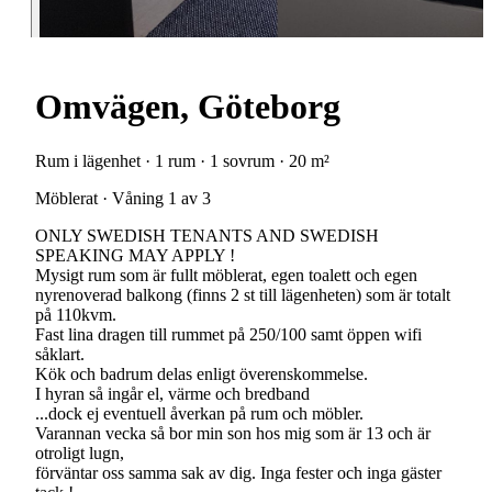
Omvägen, Göteborg
Rum i lägenhet · 1 rum · 1 sovrum · 20 m²
Möblerat · Våning 1 av 3
ONLY SWEDISH TENANTS AND SWEDISH
SPEAKING MAY APPLY !
Mysigt rum som är fullt möblerat, egen toalett och egen
nyrenoverad balkong (finns 2 st till lägenheten) som är totalt
på 110kvm.
Fast lina dragen till rummet på 250/100 samt öppen wifi
såklart.
Kök och badrum delas enligt överenskommelse.
I hyran så ingår el, värme och bredband
...dock ej eventuell åverkan på rum och möbler.
Varannan vecka så bor min son hos mig som är 13 och är
otroligt lugn,
förväntar oss samma sak av dig. Inga fester och inga gäster