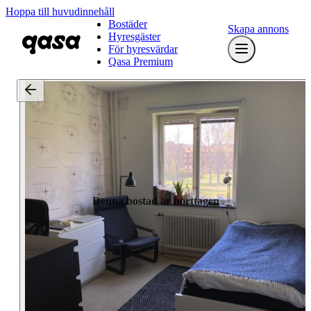
Hoppa till huvudinnehåll
Bostäder
Skapa annons
Hyresgäster
För hyresvärdar
Qasa Premium
Denna bostad är borttagen