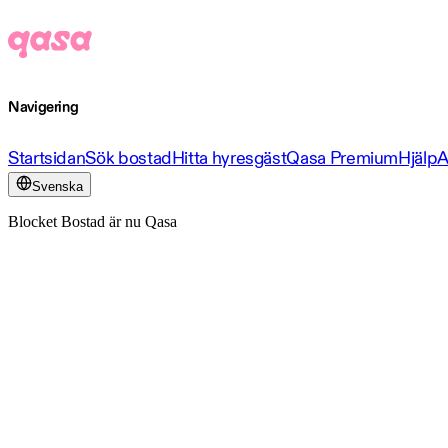
Navigering
Startsidan
Sök bostad
Hitta hyresgäst
Qasa Premium
Hjälp
A
Svenska
Blocket Bostad är nu Qasa