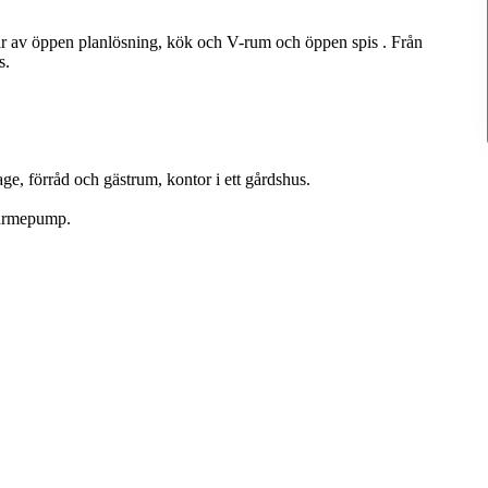
står av öppen planlösning, kök och V-rum och öppen spis . Från
s.
e, förråd och gästrum, kontor i ett gårdshus.
värmepump.