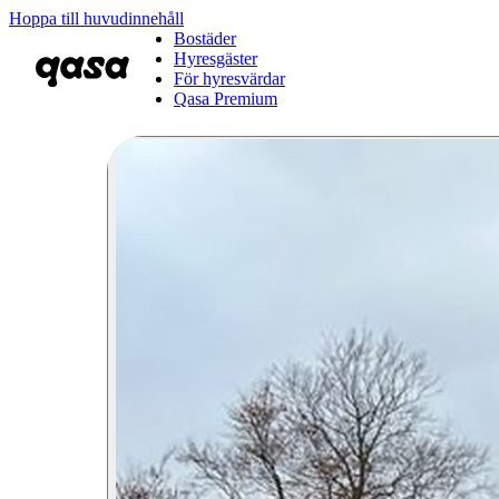
Hoppa till huvudinnehåll
Bostäder
Hyresgäster
För hyresvärdar
Qasa Premium