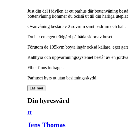
Just din del i idyllen är ett parhus där bottenvåning be
bottenvåning kommer du också ut till din härliga uteplat
Ovanvåning består av 2 sovrum samt badrum och hall.
Du har en egen trädgård på båda sidor av huset.
Förutom de 105kvm boyta ingår också källare, eget garag
Kallhyra och uppvärmningssystemet består av en jord
Fiber finns indraget.
Parhuset hyrs ut utan besittningsskydd.
Läs mer
Din hyresvärd
JT
Jens Thomas