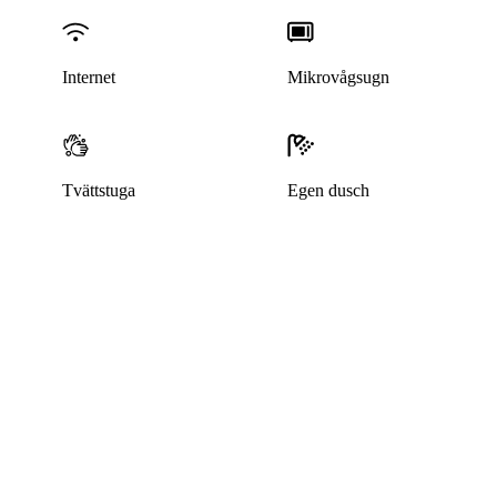
Internet
Mikrovågsugn
Tvättstuga
Egen dusch
Denna bostad är borttagen