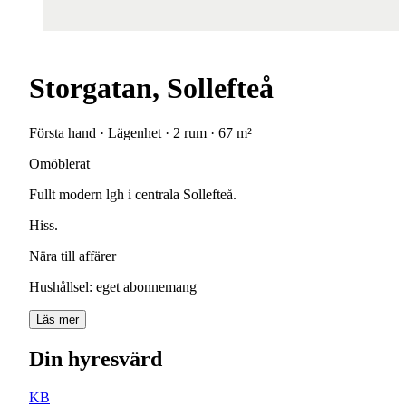
Storgatan, Sollefteå
Första hand · Lägenhet · 2 rum · 67 m²
Omöblerat
Fullt
modern
lgh
i
centrala
Sollefteå.
Hiss.
Nära
till
affärer
Hushållsel:
eget
abonnemang
Läs mer
Din hyresvärd
KB