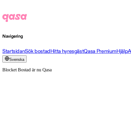
Navigering
Startsidan
Sök bostad
Hitta hyresgäst
Qasa Premium
Hjälp
A
Svenska
Blocket Bostad är nu Qasa